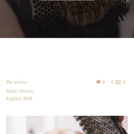



Par
admin
0
News (Demo)
9 juillet 2019