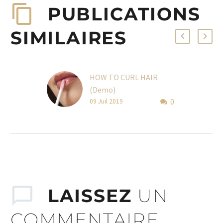
PUBLICATIONS
SIMILAIRES
HOW TO CURL HAIR
(Demo)
0
Lorem Ipsum. Proin
09 Juil 2019
gravida nibh vel velit
auctor aliquet. Aenean
sollicitudin, lorem quis
bibendum auctor, nisi elit
consequat ipsum, nec
sagittis sem
LAISSEZ
UN
COMMENTAIRE