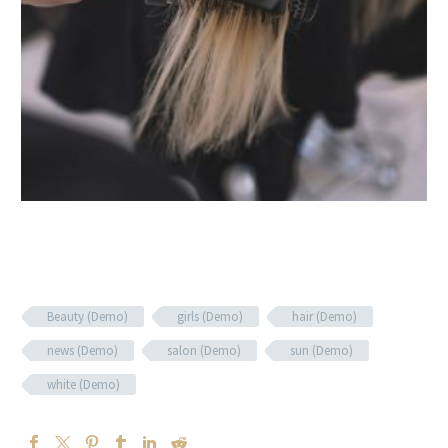
Beauty (Demo)
girls (Demo)
hair (Demo)
news (Demo)
salon (Demo)
sun (Demo)
white (Demo)