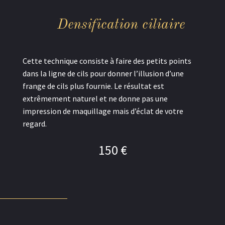
D
e
n
s
i
f
i
c
a
t
i
o
n
c
i
l
i
a
i
r
e
Cette technique consiste à faire des petits points
dans la ligne de cils pour donner l’illusion d’une
frange de cils plus fournie. Le résultat est
extrêmement naturel et ne donne pas une
impression de maquillage mais d’éclat de votre
regard.
150 €