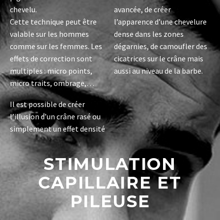
chevelu.
avancée, de créer
Cette technique peut être
l’apparence d’une chevelure
valable sur les hommes
dense dans les zones
comme sur les femmes. Les
dégarnies, de camoufler des
effets de correction sont
cicatrices sur le crâne mais
multiples : micro points,
aussi au niveau de la barbe.
micro traits, ombrage,…
Il est possible de créer
l’illusion d’un crâne rasé ou
simplement un effet densité
STIMULATION
CAPILLAIRE ET
PILEUSE