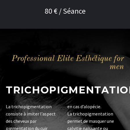
80 € / Séance
Professional Elite Esthétique for
men
TRICHOPIGMENTATIO
La trichopigmentation
en cas d’alopécie.
consiste à imiter l’aspect
La trichopigmentation
des cheveux par
permet de masquer une
pigmentation du cuir
calvitie naissante ou