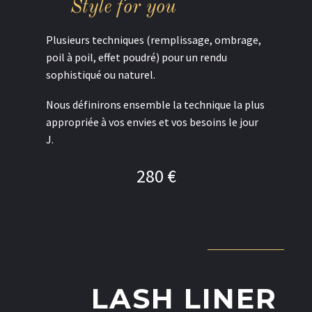
S
t
y
l
e
f
o
r
y
o
u
Plusieurs techniques (remplissage, ombrage,
poil à poil, effet poudré) pour un rendu
sophistiqué ou naturel.
Nous définirons ensemble la technique la plus
appropriée à vos envies et vos besoins le jour
J.
280 €
LASH LINER